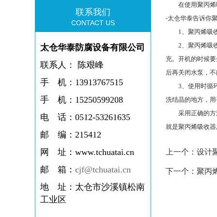
在使用聚丙烯吸
联系我们
-太仓华泰告诉你
CONTACT US
1、聚丙烯吸收
2、聚丙烯吸收
太仓华泰防腐设备有限公司
充。开机的时候要
联系人： 陈艰峰
后再关闭水泵，不
手 机：13913767515
3、使用时循环
手 机：15250599208
洗结晶的地方，用
采用正确的方法
电 话：
0512-53261635
就是聚丙烯吸收器
邮 编：
215412
网 址：
www.tchuatai.cn
上一个：
设计
邮 箱：
cjf@tchuatai.cn
下一个：
聚丙
地 址：
太仓市沙溪镇松南
工业区