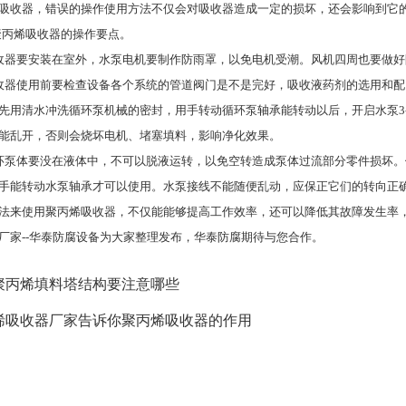
收器，错误的操作使用方法不仅会对吸收器造成一定的损坏，还会影响到它的
聚丙烯吸收器的操作要点。
器要安装在室外，水泵电机要制作防雨罩，以免电机受潮。风机四周也要做好
器使用前要检查设备各个系统的管道阀门是不是完好，吸收液药剂的选用和配
先用清水冲洗循环泵机械的密封，用手转动循环泵轴承能转动以后，开启水泵3-
能乱开，否则会烧坏电机、堵塞填料，影响净化效果。
泵体要没在液体中，不可以脱液运转，以免空转造成泵体过流部分零件损坏。
手能转动水泵轴承才可以使用。水泵接线不能随便乱动，应保正它们的转向正
来使用聚丙烯吸收器，不仅能能够提高工作效率，还可以降低其故障发生率，
厂家--华泰防腐设备为大家整理发布，华泰防腐期待与您合作。
聚丙烯填料塔结构要注意哪些
烯吸收器厂家告诉你聚丙烯吸收器的作用